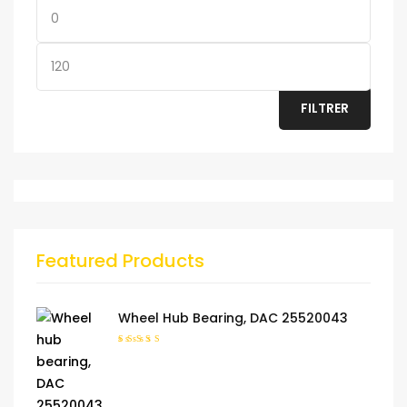
Prix
min
Prix
max
FILTRER
Featured Products
Wheel Hub Bearing, DAC 25520043
Note
5.00
sur
5